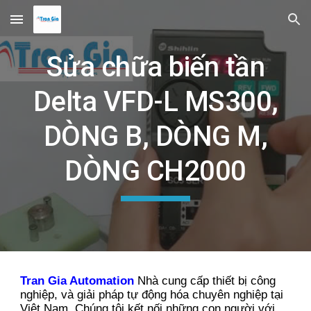
Skip to main content
Skip to navigation
Sửa chữa biến tần
Delta VFD-L MS300,
DÒNG B, DÒNG M,
DÒNG CH2000
Tran Gia Automation
Nhà cung cấp thiết bị công
nghiệp, và giải pháp tự động hóa chuyên nghiệp tại
Việt Nam. Chúng tôi kết nối những con người với