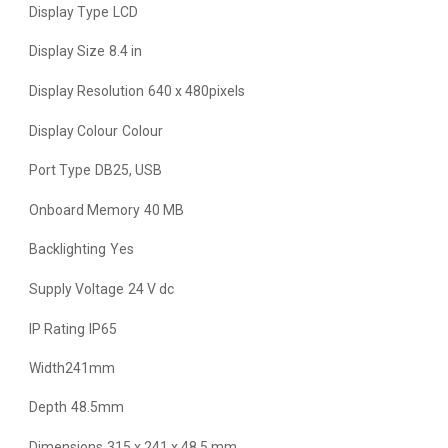
Display Type
LCD
Display Size
8.4 in
Display Resolution
640 x 480pixels
Display Colour
Colour
Port Type
DB25, USB
Onboard Memory
40 MB
Backlighting
Yes
Supply Voltage
24 V dc
IP Rating
IP65
Width241mm
Depth
48.5mm
Dimensions
315 x 241 x 48.5 mm