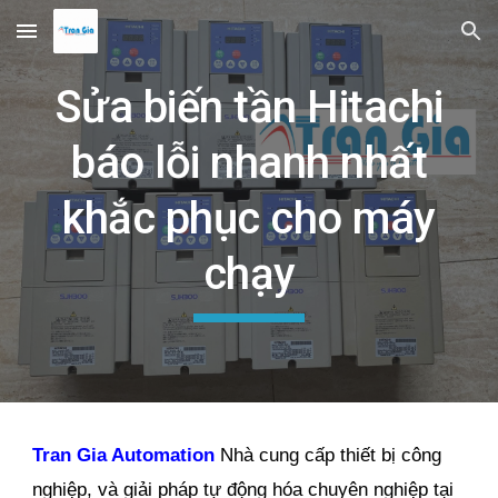
Skip to main content
Skip to navigation
Sửa biến tần Hitachi
báo lỗi nhanh nhất
khắc phục cho máy
chạy
Tran Gia Automation
Nhà cung cấp thiết bị công
nghiệp, và giải pháp tự động hóa chuyên nghiệp tại