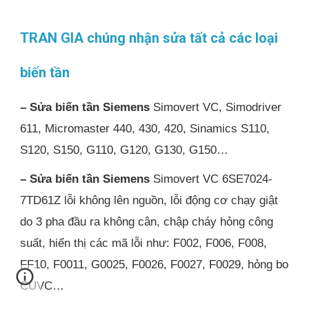
TRAN GIA chúng nhận sửa tất cả các loại
biến tần
– Sửa biến tần Siemens
Simovert VC, Simodriver
611, Micromaster 440, 430, 420, Sinamics S110,
S120, S150, G110, G120, G130, G150…
– Sửa biến tần Siemens
Simovert VC 6SE7024-
7TD61Z lỗi không lên nguồn, lỗi động cơ chạy giật
do 3 pha đầu ra không cân, chập cháy hỏng công
suất, hiển thị các mã lỗi như: F002, F006, F008,
FF10, F0011, G0025, F0026, F0027, F0029, hỏng bo
CUVC…