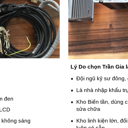
Lý Do chọn Trần Gia 
Đội ngũ kỹ sư đông, 
Là nhà nhập khẩu trự
ấm đen
Kho Biến tần, dùng 
sửa chữa
 LCD
, không sáng
Kho linh kiện lớn, đố
luôn có sẵn.