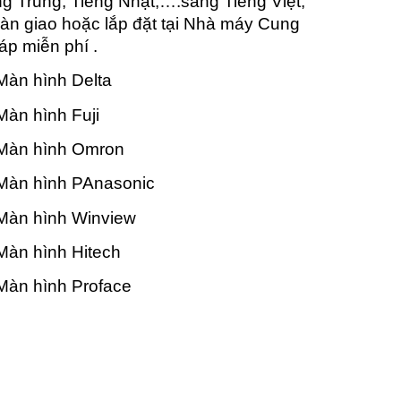
ng Trung, Tiếng Nhật,….sang Tiếng Việt,
n giao hoặc lắp đặt tại Nhà máy Cung
áp miễn phí .
àn hình Delta
àn hình Fuji
Màn hình Omron
Màn hình PAnasonic
Màn hình Winview
àn hình Hitech
Màn hình Proface