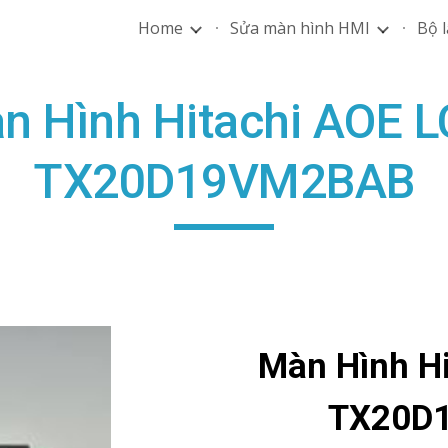
Home
Sửa màn hình HMI
Bộ l
ip to main content
Skip to navigat
n Hình Hitachi AOE L
TX20D19VM2BAB
Màn Hình Hi
TX20D