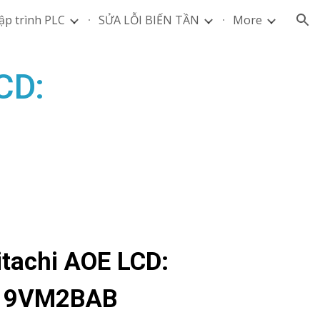
ập trình PLC
SỬA LỖI BIẾN TẦN
More
ion
CD:
tachi AOE LCD:
19VM2BAB