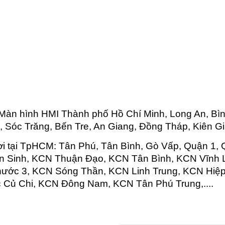
Màn hình HMI Thành phố Hồ Chí Minh, Long An, Bì
, Sóc Trăng, Bến Tre, An Giang, Đồng Tháp, Kiên Gia
ơi tại TpHCM: Tân Phú, Tân Bình, Gò Vấp, Quận 1, 
ân Sinh, KCN Thuận Đạo, KCN Tân Bình, KCN Vĩnh
ước 3, KCN Sóng Thần, KCN Linh Trung, KCN Hiệ
 Củ Chi, KCN Đông Nam, KCN Tân Phú Trung,....