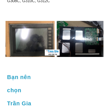
G308C, G310C, G312C
Bạn nên
chọn
Trần Gia