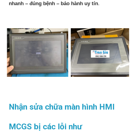
nhanh – đúng bệnh – bảo hành uy tín
.
Nhận sửa chữa màn hình HMI
MCGS bị các lỗi như