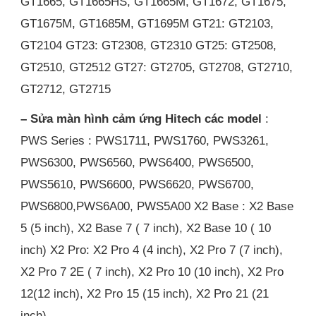
GT1665, GT1665HS, GT1665M, GT1672, GT1675,
GT1675M, GT1685M, GT1695M GT21: GT2103,
GT2104 GT23: GT2308, GT2310 GT25: GT2508,
GT2510, GT2512 GT27: GT2705, GT2708, GT2710,
GT2712, GT2715
– Sửa màn hình cảm ứng Hitech các model
:
PWS Series : PWS1711, PWS1760, PWS3261,
PWS6300, PWS6560, PWS6400, PWS6500,
PWS5610, PWS6600, PWS6620, PWS6700,
PWS6800,PWS6A00, PWS5A00 X2 Base : X2 Base
5 (5 inch), X2 Base 7 ( 7 inch), X2 Base 10 ( 10
inch) X2 Pro: X2 Pro 4 (4 inch), X2 Pro 7 (7 inch),
X2 Pro 7 2E ( 7 inch), X2 Pro 10 (10 inch), X2 Pro
12(12 inch), X2 Pro 15 (15 inch), X2 Pro 21 (21
inch)