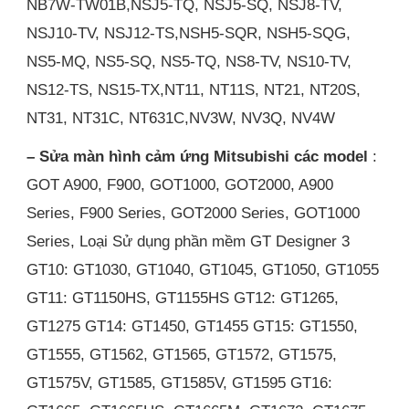
NB7W-TW01B,NSJ5-TQ, NSJ5-SQ, NSJ8-TV,
NSJ10-TV, NSJ12-TS,NSH5-SQR, NSH5-SQG,
NS5-MQ, NS5-SQ, NS5-TQ, NS8-TV, NS10-TV,
NS12-TS, NS15-TX,NT11, NT11S, NT21, NT20S,
NT31, NT31C, NT631C,NV3W, NV3Q, NV4W
– Sửa màn hình cảm ứng Mitsubishi các model
:
GOT A900, F900, GOT1000, GOT2000, A900
Series, F900 Series, GOT2000 Series, GOT1000
Series, Loại Sử dụng phần mềm GT Designer 3
GT10: GT1030, GT1040, GT1045, GT1050, GT1055
GT11: GT1150HS, GT1155HS GT12: GT1265,
GT1275 GT14: GT1450, GT1455 GT15: GT1550,
GT1555, GT1562, GT1565, GT1572, GT1575,
GT1575V, GT1585, GT1585V, GT1595 GT16: