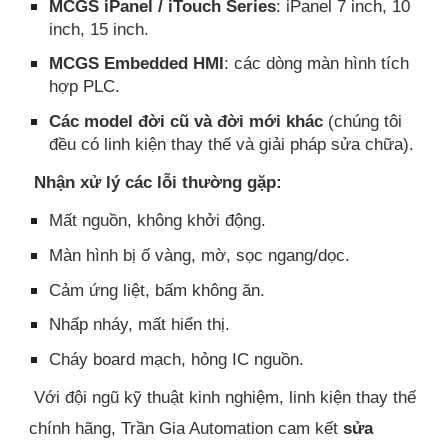
MCGS iPanel / iTouch Series
: iPanel 7 inch, 10
inch, 15 inch.
MCGS Embedded HMI
: các dòng màn hình tích
hợp PLC.
Các model đời cũ và đời mới khác
(chúng tôi
đều có linh kiện thay thế và giải pháp sửa chữa).
Nhận xử lý các lỗi thường gặp:
Mất nguồn, không khởi động.
Màn hình bị ố vàng, mờ, sọc ngang/dọc.
Cảm ứng liệt, bấm không ăn.
Nhấp nháy, mất hiển thị.
Cháy board mạch, hỏng IC nguồn.
Với đội ngũ kỹ thuật kinh nghiệm, linh kiện thay thế
chính hãng, Trần Gia Automation cam kết
sửa