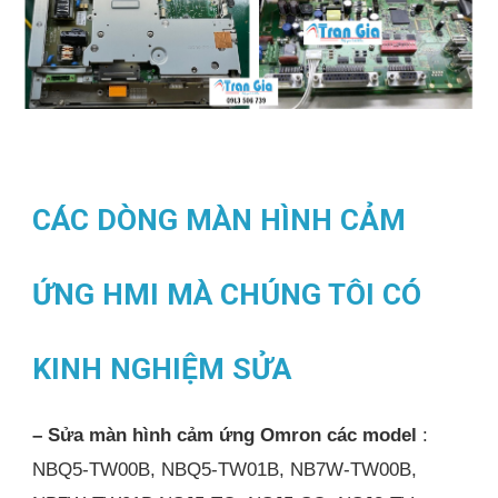
CÁC DÒNG MÀN HÌNH CẢM
ỨNG HMI MÀ CHÚNG TÔI CÓ
KINH NGHIỆM SỬA
– Sửa màn hình cảm ứng Omron các model
:
NBQ5-TW00B, NBQ5-TW01B, NB7W-TW00B,