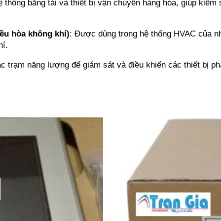
 thống băng tải và thiết bị vận chuyển hàng hóa, giúp kiểm so
ều hòa không khí)
: Được dùng trong hệ thống HVAC của nh
hí.
c trạm năng lượng để giám sát và điều khiển các thiết bị ph