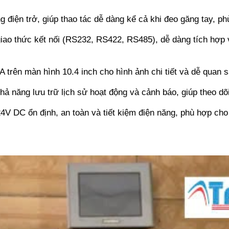
 điện trở, giúp thao tác dễ dàng kể cả khi đeo găng tay, p
giao thức kết nối (RS232, RS422, RS485), dễ dàng tích hợp v
A trên màn hình 10.4 inch cho hình ảnh chi tiết và dễ quan sá
hả năng lưu trữ lịch sử hoạt động và cảnh báo, giúp theo dõ
24V DC ổn định, an toàn và tiết kiệm điện năng, phù hợp cho