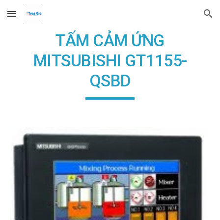
Skip to main content
Skip to navigation
TẤM CẢM ỨNG
MITSUBISHI GT1155-
QSBD