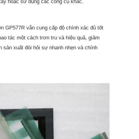
 tay hoặc sử dụng các công cụ khác.
ên GP577R vẫn cung cấp độ chính xác đủ tốt
ao tác một cách trơn tru và hiệu quả, giảm
nh sản xuất đòi hỏi sự nhanh nhẹn và chính