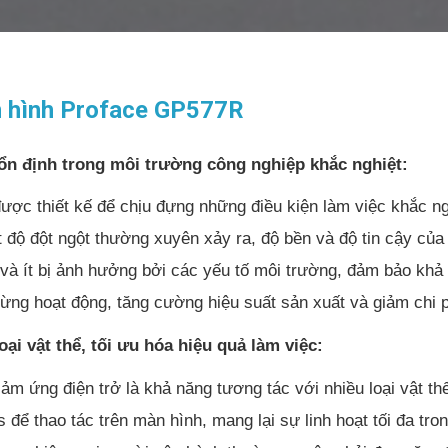
n hình Proface GP577R
 ổn định trong môi trường công nghiệp khắc nghiệt:
c thiết kế để chịu đựng những điều kiện làm việc khắc ngh
t độ đột ngột thường xuyên xảy ra, độ bền và độ tin cậy của 
 và ít bị ảnh hưởng bởi các yếu tố môi trường, đảm bảo khả 
gừng hoạt động, tăng cường hiệu suất sản xuất và giảm chi ph
oại vật thể, tối ưu hóa hiệu quả làm việc:
m ứng điện trở là khả năng tương tác với nhiều loại vật t
s để thao tác trên màn hình, mang lại sự linh hoạt tối đa tr