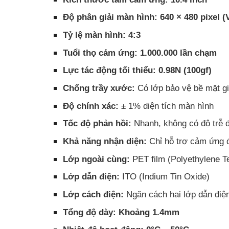
Độ phân giải màn hình:
640 × 480 pixel 
Tỷ lệ màn hình:
4:3
Tuổi thọ cảm ứng:
1.000.000 lần chạm
Lực tác động tối thiểu:
0.98N (100gf)
Chống trầy xước:
Có lớp bảo vệ bề mặt g
Độ chính xác:
± 1% diện tích màn hình
Tốc độ phản hồi:
Nhanh, không có độ trễ 
Khả năng nhận diện:
Chỉ hỗ trợ cảm ứng 
Lớp ngoài cùng:
PET film (Polyethylene Te
Lớp dẫn điện:
ITO (Indium Tin Oxide)
Lớp cách điện:
Ngăn cách hai lớp dẫn điệ
Tổng độ dày:
Khoảng 1.4mm