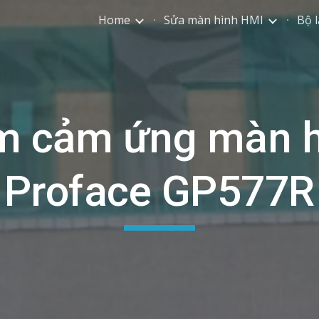
Home
Sửa màn hình HMI
Bộ l
ip to main content
Skip to navigat
m cảm ứng màn h
Proface GP577R