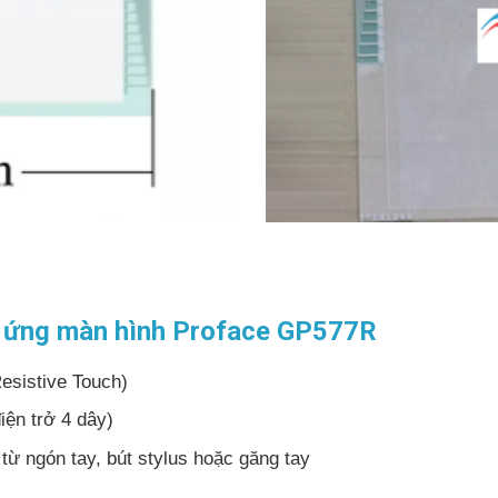
m ứng màn hình Proface GP577R
esistive Touch)
iện trở 4 dây)
từ ngón tay, bút stylus hoặc găng tay