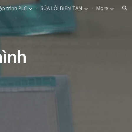
ập trình PLC
SỬA LỖI BIẾN TẦN
More
ion
ình