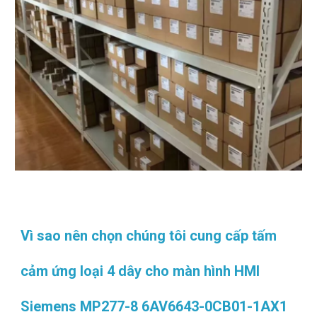
Vì sao nên chọn chúng tôi cung cấp tấm
cảm ứng loại 4 dây cho màn hình HMI
Siemens MP277-8 6AV6643-0CB01-1AX1