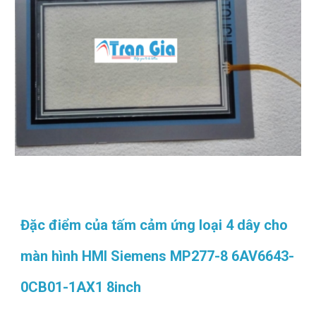
Đặc điểm của tấm cảm ứng loại 4 dây cho
màn hình HMI Siemens MP277-8 6AV6643-
0CB01-1AX1 8inch