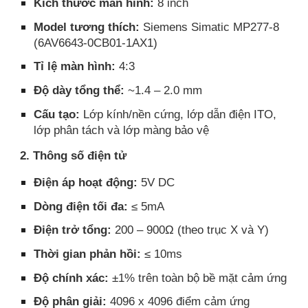
Kích thước màn hình:
8 inch
Model tương thích:
Siemens Simatic MP277-8
(6AV6643-0CB01-1AX1)
Tỉ lệ màn hình:
4:3
Độ dày tổng thể:
~1.4 – 2.0 mm
Cấu tạo:
Lớp kính/nền cứng, lớp dẫn điện ITO,
lớp phân tách và lớp màng bảo vệ
2. Thông số điện tử
Điện áp hoạt động:
5V DC
Dòng điện tối đa:
≤ 5mA
Điện trở tổng:
200 – 900Ω (theo trục X và Y)
Thời gian phản hồi:
≤ 10ms
Độ chính xác:
±1% trên toàn bộ bề mặt cảm ứng
Độ phân giải:
4096 x 4096 điểm cảm ứng