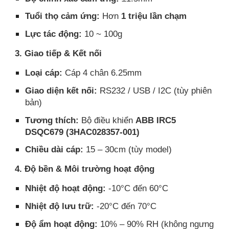
Tuổi thọ cảm ứng:
Hơn
1 triệu lần chạm
Lực tác động:
10 ~ 100g
3. Giao tiếp & Kết nối
Loại cáp:
Cáp 4 chân 6.25mm
Giao diện kết nối:
RS232 / USB / I2C (tùy phiên
bản)
Tương thích:
Bộ điều khiển
ABB IRC5
DSQC679 (3HAC028357-001)
Chiều dài cáp:
15 – 30cm (tùy model)
4. Độ bền & Môi trường hoạt động
Nhiệt độ hoạt động:
-10°C đến 60°C
Nhiệt độ lưu trữ:
-20°C đến 70°C
Độ ẩm hoạt động:
10% – 90% RH (không ngưng