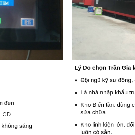
Lý Do chọn Trần Gia 
Đội ngũ kỹ sư đông, 
Là nhà nhập khẩu trự
ấm đen
Kho Biến tần, dùng 
sửa chữa
 LCD
Kho linh kiện lớn, đố
, không sáng
luôn có sẵn.