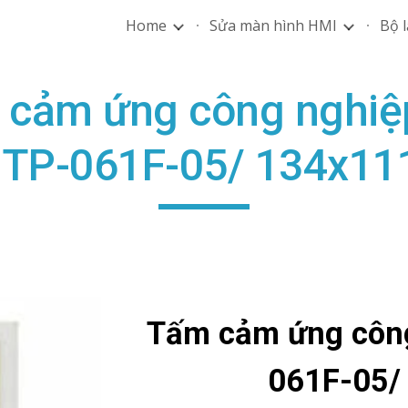
Home
Sửa màn hình HMI
Bộ l
ip to main content
Skip to navigat
ảm ứng công nghiẹ
h TP-061F-05/ 134x1
Tấm cảm ứng côn
061F-05