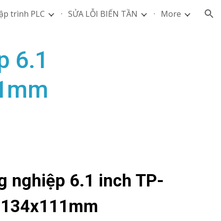
ập trình PLC
SỬA LỖI BIẾN TẦN
More
ion
̂p 6.1
11mm
g nghiệp 6.1 inch TP-
/ 134x111mm