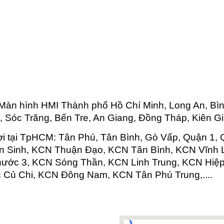
Màn hình HMI Thành phố Hồ Chí Minh, Long An, Bì
, Sóc Trăng, Bến Tre, An Giang, Đồng Tháp, Kiên Gia
ơi tại TpHCM: Tân Phú, Tân Bình, Gò Vấp, Quận 1, 
ân Sinh, KCN Thuận Đạo, KCN Tân Bình, KCN Vĩnh
ước 3, KCN Sóng Thần, KCN Linh Trung, KCN Hiệ
 Củ Chi, KCN Đông Nam, KCN Tân Phú Trung,....