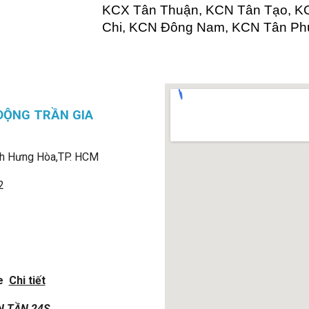
KCX Tân Thuận, KCN Tân Tạo, K
Chi, KCN Đông Nam, KCN Tân Phú 
ĐỘNG TRẦN GIA
h Hưng Hòa,
TP. HCM
2
e
Chi tiết
N TẦN 24S