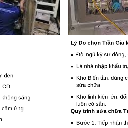
Lý Do chọn Trần Gia 
Đội ngũ kỹ sư đông, 
Là nhà nhập khẩu trự
ấm đen
Kho Biến tần, dùng 
sửa chữa
 LCD
Kho linh kiện lớn, đố
, không sáng
luôn có sẵn.
hể cảm ứng
Quy trình sửa chữa T
n
Bước 1: Tiếp nhận thi