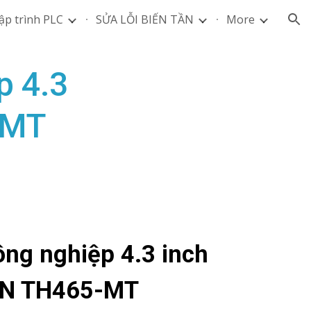
ập trình PLC
SỬA LỖI BIẾN TẦN
More
ion
p 4.3
-MT
ng nghiệp 4.3 inch
N TH465-MT