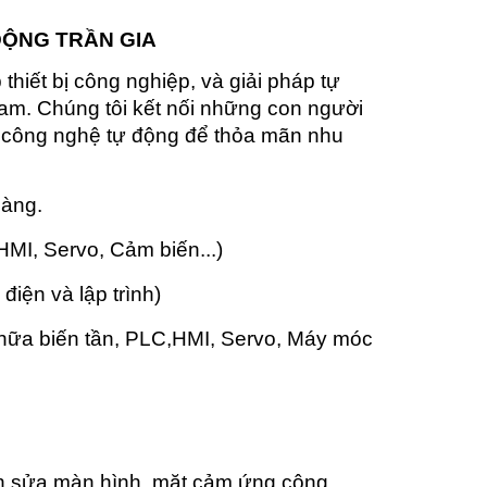
ĐỘNG TRẦN GIA
hiết bị công nghiệp, và giải pháp tự
am. Chúng tôi kết nối những con người
p công nghệ tự động để thỏa mãn nhu
hàng.
 HMI, Servo, Cảm biến...)
 điện và lập trình)
chữa biến tần, PLC,HMI, Servo, Máy móc
n sửa màn hình, mặt cảm ứng công