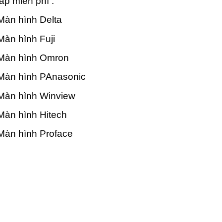
áp miễn phí .
àn hình Delta
àn hình Fuji
Màn hình Omron
Màn hình PAnasonic
Màn hình Winview
àn hình Hitech
Màn hình Proface