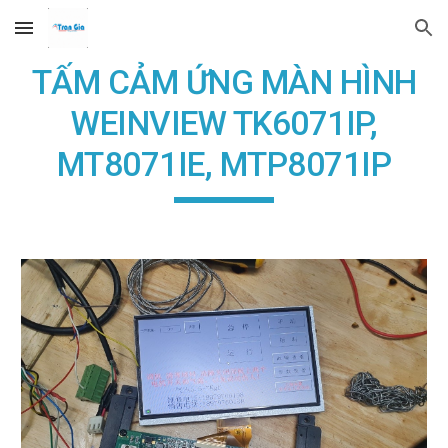
Skip to main content
Skip to navigation
TẤM CẢM ỨNG MÀN HÌNH
WEINVIEW TK6071IP,
MT8071IE, MTP8071IP