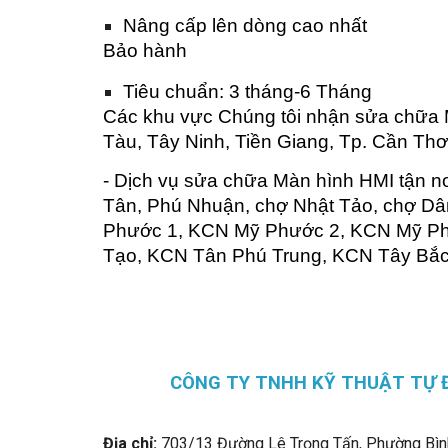
Nâng cấp lên dòng cao nhất
Bảo hành
Tiêu chuẩn: 3 tháng-6 Tháng
Các khu vực Chúng tôi nhận sửa chữa 
Tàu, Tây Ninh, Tiền Giang, Tp. Cần Thơ
- Dịch vụ sửa chữa Màn hình HMI tận n
Tân, Phú Nhuận, chợ Nhật Tảo, chợ D
Phước 1, KCN Mỹ Phước 2, KCN Mỹ Ph
Tạo, KCN Tân Phú Trung, KCN Tây Bắc
CÔNG TY TNHH KỸ THUẬT TỰ 
Địa chỉ:
703/13 Đường Lê Trọng Tấn, Phường Bìn