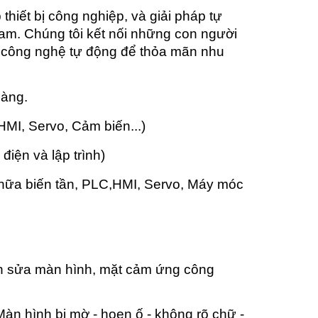
hiết bị công nghiệp, và giải pháp tự
am. Chúng tôi kết nối những con người
p công nghệ tự động để thỏa mãn nhu
hàng.
 HMI, Servo, Cảm biến...)
 điện và lập trình)
chữa biến tần, PLC,HMI, Servo, Máy móc
n sửa màn hình, mặt cảm ứng công
n hình bị mờ - hoen ố - không rõ chữ -