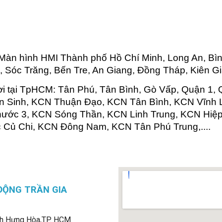
Màn hình HMI Thành phố Hồ Chí Minh, Long An, Bì
, Sóc Trăng, Bến Tre, An Giang, Đồng Tháp, Kiên Gia
ơi tại TpHCM: Tân Phú, Tân Bình, Gò Vấp, Quận 1, 
ân Sinh, KCN Thuận Đạo, KCN Tân Bình, KCN Vĩnh
ước 3, KCN Sóng Thần, KCN Linh Trung, KCN Hiệ
 Củ Chi, KCN Đông Nam, KCN Tân Phú Trung,....
ĐỘNG TRẦN GIA
h Hưng Hòa,
TP. HCM