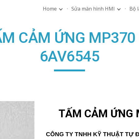
Home
Sửa màn hình HMI
Bộ l
ip to main content
Skip to navigat
ẤM CẢM ỨNG MP370 
6AV6545
TẤM CẢM ỨNG 
CÔNG TY TNHH KỸ THUẬT TỰ 