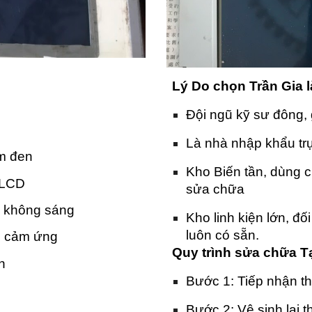
Lý Do chọn Trần Gia 
Đội ngũ kỹ sư đông, 
Là nhà nhập khẩu trự
ấm đen
Kho Biến tần, dùng 
 LCD
sửa chữa
, không sáng
Kho linh kiện lớn, đố
luôn có sẵn.
hể cảm ứng
Quy trình sửa chữa T
n
Bước 1: Tiếp nhận thi
Bước 2: Vệ sinh lại thi