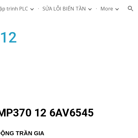
ập trình PLC
SỬA LỖI BIẾN TẦN
More
ion
12
MP370 12 6AV6545
ĐỘNG TRẦN GIA