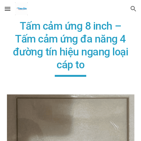
Skip to main content
Skip to navigation
Tấm cảm ứng 8 inch –
Tấm cảm ứng đa năng 4
đường tín hiệu ngang loại
cáp to