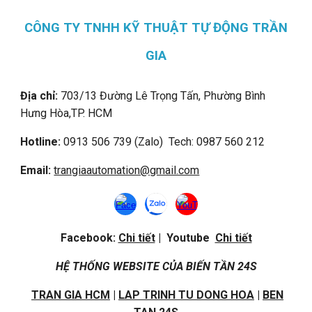
CÔNG TY TNHH KỸ THUẬT TỰ ĐỘNG TRẦN
GIA
Địa chỉ:
703/13 Đường Lê Trọng Tấn, Phường Bình
Hưng Hòa,
TP. HCM
Hotline:
0913 506 739 (Zalo) Tech: 0987 560 212
Email:
trangiaautomation@gmail.com
Facebook:
Chi tiết
| Youtube
Chi tiết
HỆ THỐNG WEBSITE CỦA BIẾN TẦN 24S
TRAN GIA HCM
|
LAP TRINH TU DONG HOA
|
BEN