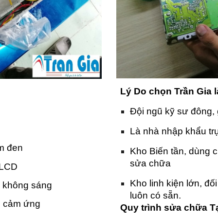
Lý Do chọn Trần Gia 
Đội ngũ kỹ sư đông, 
Là nhà nhập khẩu trự
ấm đen
Kho Biến tần, dùng 
sửa chữa
 LCD
Kho linh kiện lớn, đố
, không sáng
luôn có sẵn.
hể cảm ứng
Quy trình sửa chữa T