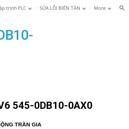
ập trình PLC
SỬA LỖI BIẾN TẦN
More
ion
DB10-
V6 545-0DB10-0AX0
ĐỘNG TRẦN GIA