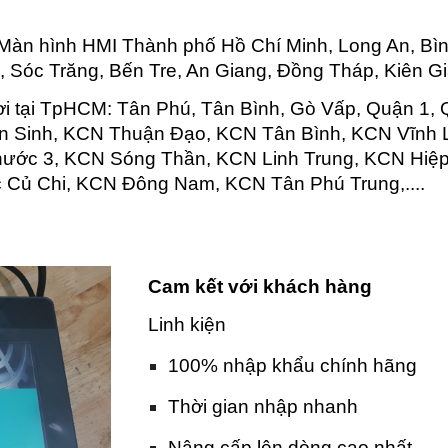
Màn hình HMI Thành phố Hồ Chí Minh, Long An, Bì
, Sóc Trăng, Bến Tre, An Giang, Đồng Tháp, Kiên Gia
ơi tại TpHCM: Tân Phú, Tân Bình, Gò Vấp, Quận 1, 
ân Sinh, KCN Thuận Đạo, KCN Tân Bình, KCN Vĩnh
ước 3, KCN Sóng Thần, KCN Linh Trung, KCN Hiệ
 Củ Chi, KCN Đông Nam, KCN Tân Phú Trung,....
Cam kết với khách hàng
Linh kiện
100% nhập khẩu chính hãng
Thời gian nhập nhanh
Nâng cấp lên dòng cao nhất