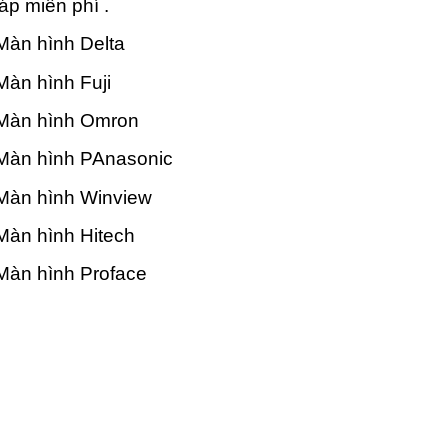
áp miễn phí .
àn hình Delta
àn hình Fuji
Màn hình Omron
Màn hình PAnasonic
Màn hình Winview
àn hình Hitech
Màn hình Proface