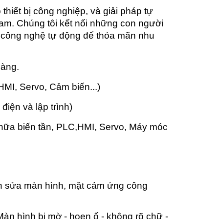
hiết bị công nghiệp, và giải pháp tự
am. Chúng tôi kết nối những con người
p công nghệ tự động để thỏa mãn nhu
hàng.
 HMI, Servo, Cảm biến...)
 điện và lập trình)
chữa biến tần, PLC,HMI, Servo, Máy móc
n sửa màn hình, mặt cảm ứng công
n hình bị mờ - hoen ố - không rõ chữ -