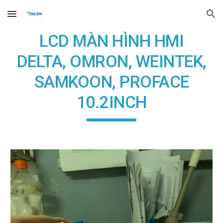
Skip to main content
Skip to navigation
LCD MÀN HÌNH HMI
DELTA, OMRON, WEINTEK,
SAMKOON, PROFACE
10.2INCH