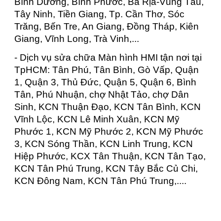
Bình Dương, Bình Phước, Bà Rịa-Vũng Tàu,
Tây Ninh, Tiền Giang, Tp. Cần Thơ, Sóc
Trăng, Bến Tre, An Giang, Đồng Tháp, Kiên
Giang, Vĩnh Long, Trà Vinh,...
- Dịch vụ sửa chữa Màn hình HMI tận nơi tại
TpHCM: Tân Phú, Tân Bình, Gò Vấp, Quận
1, Quận 3, Thủ Đức, Quận 5, Quận 6, Bình
Tân, Phú Nhuận, chợ Nhật Tảo, chợ Dân
Sinh, KCN Thuận Đạo, KCN Tân Bình, KCN
Vĩnh Lộc, KCN Lê Minh Xuân, KCN Mỹ
Phước 1, KCN Mỹ Phước 2, KCN Mỹ Phước
3, KCN Sóng Thần, KCN Linh Trung, KCN
Hiệp Phước, KCX Tân Thuận, KCN Tân Tạo,
KCN Tân Phú Trung, KCN Tây Bắc Củ Chi,
KCN Đông Nam, KCN Tân Phú Trung,....