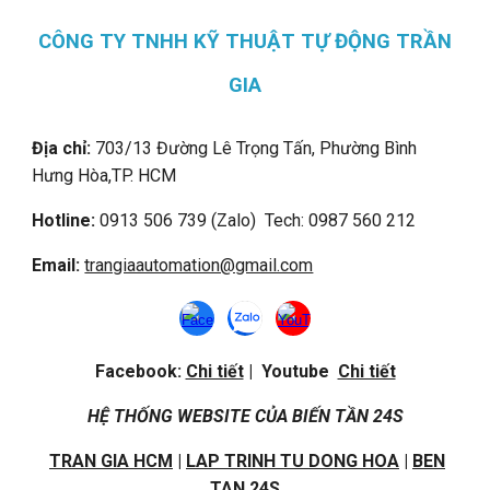
CÔNG TY TNHH KỸ THUẬT TỰ ĐỘNG TRẦN
GIA
Địa chỉ:
703/13 Đường Lê Trọng Tấn, Phường Bình
Hưng Hòa,
TP. HCM
Hotline:
0913 506 739 (Zalo) Tech: 0987 560 212
Email:
trangiaautomation@gmail.com
Facebook:
Chi tiết
| Youtube
Chi tiết
HỆ THỐNG WEBSITE CỦA BIẾN TẦN 24S
TRAN GIA HCM
|
LAP TRINH TU DONG HOA
|
BEN
TAN 24S