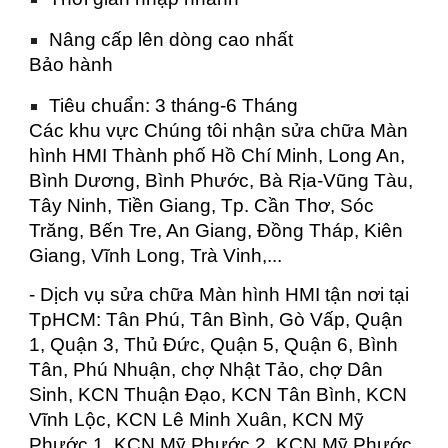
Nâng cấp lên dòng cao nhất
Bảo hành
Tiêu chuẩn: 3 tháng-6 Tháng
Các khu vực Chúng tôi nhận sửa chữa Màn
hình HMI Thành phố Hồ Chí Minh, Long An,
Bình Dương, Bình Phước, Bà Rịa-Vũng Tàu,
Tây Ninh, Tiền Giang, Tp. Cần Thơ, Sóc
Trăng, Bến Tre, An Giang, Đồng Tháp, Kiên
Giang, Vĩnh Long, Trà Vinh,...
- Dịch vụ sửa chữa Màn hình HMI tận nơi tại
TpHCM: Tân Phú, Tân Bình, Gò Vấp, Quận
1, Quận 3, Thủ Đức, Quận 5, Quận 6, Bình
Tân, Phú Nhuận, chợ Nhật Tảo, chợ Dân
Sinh, KCN Thuận Đạo, KCN Tân Bình, KCN
Vĩnh Lộc, KCN Lê Minh Xuân, KCN Mỹ
Phước 1, KCN Mỹ Phước 2, KCN Mỹ Phước