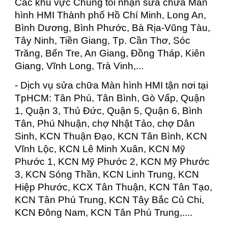
Các khu vực Chúng tôi nhận sửa chữa Màn
hình HMI Thành phố Hồ Chí Minh, Long An,
Bình Dương, Bình Phước, Bà Rịa-Vũng Tàu,
Tây Ninh, Tiền Giang, Tp. Cần Thơ, Sóc
Trăng, Bến Tre, An Giang, Đồng Tháp, Kiên
Giang, Vĩnh Long, Trà Vinh,...
- Dịch vụ sửa chữa Màn hình HMI tận nơi tại
TpHCM: Tân Phú, Tân Bình, Gò Vấp, Quận
1, Quận 3, Thủ Đức, Quận 5, Quận 6, Bình
Tân, Phú Nhuận, chợ Nhật Tảo, chợ Dân
Sinh, KCN Thuận Đạo, KCN Tân Bình, KCN
Vĩnh Lộc, KCN Lê Minh Xuân, KCN Mỹ
Phước 1, KCN Mỹ Phước 2, KCN Mỹ Phước
3, KCN Sóng Thần, KCN Linh Trung, KCN
Hiệp Phước, KCX Tân Thuận, KCN Tân Tạo,
KCN Tân Phú Trung, KCN Tây Bắc Củ Chi,
KCN Đông Nam, KCN Tân Phú Trung,....