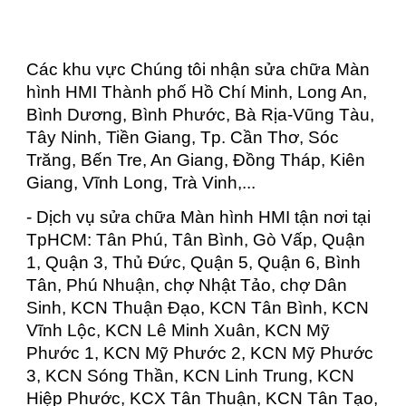
Các khu vực Chúng tôi nhận sửa chữa Màn
hình HMI Thành phố Hồ Chí Minh, Long An,
Bình Dương, Bình Phước, Bà Rịa-Vũng Tàu,
Tây Ninh, Tiền Giang, Tp. Cần Thơ, Sóc
Trăng, Bến Tre, An Giang, Đồng Tháp, Kiên
Giang, Vĩnh Long, Trà Vinh,...
- Dịch vụ sửa chữa Màn hình HMI tận nơi tại
TpHCM: Tân Phú, Tân Bình, Gò Vấp, Quận
1, Quận 3, Thủ Đức, Quận 5, Quận 6, Bình
Tân, Phú Nhuận, chợ Nhật Tảo, chợ Dân
Sinh, KCN Thuận Đạo, KCN Tân Bình, KCN
Vĩnh Lộc, KCN Lê Minh Xuân, KCN Mỹ
Phước 1, KCN Mỹ Phước 2, KCN Mỹ Phước
3, KCN Sóng Thần, KCN Linh Trung, KCN
Hiệp Phước, KCX Tân Thuận, KCN Tân Tạo,