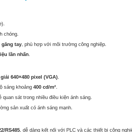
e).
nh chóng.
c găng tay
, phù hợp với môi trường công nghiệp.
riệu lần nhấn
.
giải 640×480 pixel (VGA)
.
độ sáng khoảng
400 cd/m²
.
ễ quan sát trong nhiều điều kiện ánh sáng.
ường sản xuất có ánh sáng mạnh.
22/RS485
, dễ dàng kết nối với PLC và các thiết bị công nghi