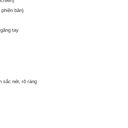
Screen)
 phiên bản)
 găng tay
h sắc nét, rõ ràng