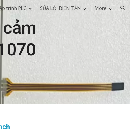
ập trình PLC
SỬA LỖI BIẾN TẦN
More
ion
m cảm
S1070
h
inch