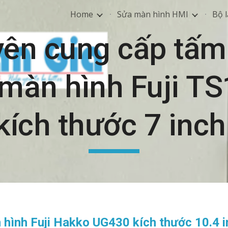
Home
Sửa màn hình HMI
Bộ l
ip to main content
Skip to navigat
ên cung cấp tấ
màn hình Fuji T
kích thước 7 inc
hình Fuji Hakko UG430 kích thước 10.4 