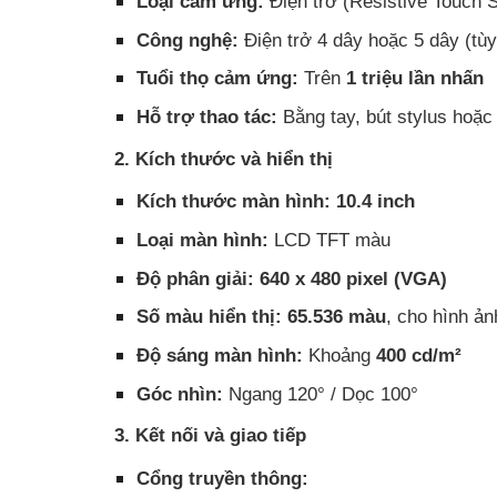
Loại cảm ứng:
Điện trở (Resistive Touch 
Công nghệ:
Điện trở 4 dây hoặc 5 dây (tùy
Tuổi thọ cảm ứng:
Trên
1 triệu lần nhấn
Hỗ trợ thao tác:
Bằng tay, bút stylus hoặc
2. Kích thước và hiển thị
Kích thước màn hình:
10.4 inch
Loại màn hình:
LCD TFT màu
Độ phân giải:
640 x 480 pixel (VGA)
Số màu hiển thị:
65.536 màu
, cho hình ản
Độ sáng màn hình:
Khoảng
400 cd/m²
Góc nhìn:
Ngang 120° / Dọc 100°
3. Kết nối và giao tiếp
Cổng truyền thông: