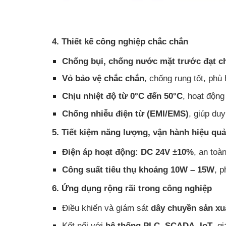
4. Thiết kế công nghiệp chắc chắn
Chống bụi, chống nước mặt trước đạt c
Vỏ bảo vệ chắc chắn
, chống rung tốt, ph
Chịu nhiệt độ từ 0°C đến 50°C
, hoạt động
Chống nhiễu điện từ (EMI/EMS)
, giúp du
5. Tiết kiệm năng lượng, vận hành hiệu quả
Điện áp hoạt động: DC 24V ±10%
, an toàn
Công suất tiêu thụ khoảng 10W – 15W
, p
6. Ứng dụng rộng rãi trong công nghiệp
Điều khiển và giám sát
dây chuyền sản xu
Kết nối với
hệ thống PLC, SCADA, IoT
, g