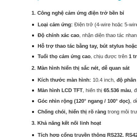
1. Công nghệ cảm ứng điện trở bền bỉ
Loại cảm ứng:
Điện trở (4-wire hoặc 5-wir
Độ chính xác cao
, nhận diện thao tác nha
Hỗ trợ thao tác bằng tay, bút stylus hoặ
Tuổi thọ cảm ứng cao
, chịu được trên
1 t
2. Màn hình hiển thị sắc nét, dễ quan sát
Kích thước màn hình:
10.4 inch,
độ phân 
Màn hình LCD TFT
, hiển thị
65.536 màu
, 
Góc nhìn rộng (120° ngang / 100° dọc)
, d
Chống chói, hiển thị rõ ràng
trong môi tr
3. Khả năng kết nối linh hoạt
Tích hợp cổng truyền thông RS232, RS4