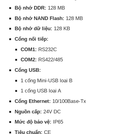
Bộ nhớ DDR:
128 MB
Bộ nhớ NAND Flash:
128 MB
Bộ nhớ dữ liệu:
128 KB
Cổng nối tiếp:
COM1:
RS232C
COM2:
RS422/485
Cổng USB:
1 cổng Mini-USB loại B
1 cổng USB loại A
Cổng Ethernet:
10/100Base-Tx
Nguồn cấp:
24V DC
Mức độ bảo vệ:
IP65
Tiêu chuẩn:
CE