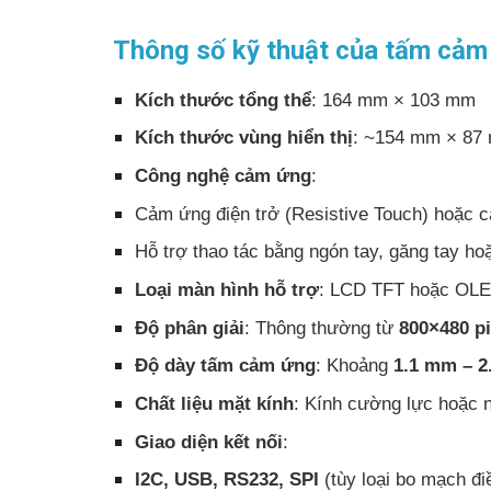
Thông số kỹ thuật của tấm cảm
Kích thước tổng thể
: 164 mm × 103 mm
Kích thước vùng hiển thị
: ~154 mm × 87 
Công nghệ cảm ứng
:
Cảm ứng điện trở (Resistive Touch) hoặc c
Hỗ trợ thao tác bằng ngón tay, găng tay ho
Loại màn hình hỗ trợ
: LCD TFT hoặc OL
Độ phân giải
: Thông thường từ
800×480 pi
Độ dày tấm cảm ứng
: Khoảng
1.1 mm – 
Chất liệu mặt kính
: Kính cường lực hoặc 
Giao diện kết nối
:
I2C, USB, RS232, SPI
(tùy loại bo mạch đi