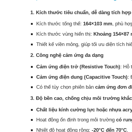
1. Kích thước tiêu chuẩn, dễ dàng tích hợp
Kích thước tổng thể:
164×103 mm
, phù hợ
Kích thước vùng hiển thị:
Khoảng 154×87
Thiết kế viền mỏng, giúp tối ưu diện tích hiể
2. Công nghệ cảm ứng đa dạng
Cảm ứng điện trở (Resistive Touch)
: Hỗ 
Cảm ứng điện dung (Capacitive Touch)
:
Có thể tùy chọn phiên bản
cảm ứng đơn đ
3. Độ bền cao, chống chịu môi trường khắc
Chất liệu kính cường lực hoặc nhựa acry
Hoạt động ổn định trong môi trường
có run
Nhiệt độ hoạt động rộng:
-20°C đến 70°C
.