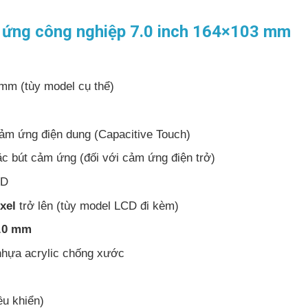
 ứng công nghiệp 7.0 inch 164×103 mm
mm (tùy model cụ thể)
ảm ứng điện dung (Capacitive Touch)
ặc bút cảm ứng (đối với cảm ứng điện trở)
ED
xel
trở lên (tùy model LCD đi kèm)
2.0 mm
nhựa acrylic chống xước
ều khiển)