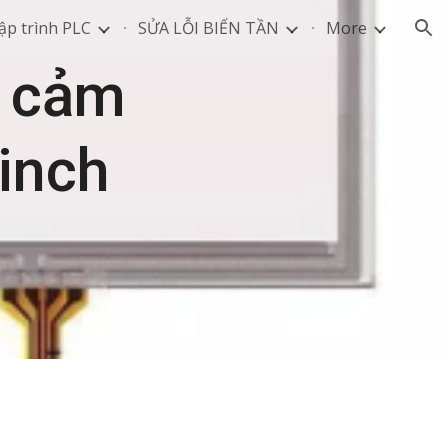
ập trình PLC
SỬA LỖI BIẾN TẦN
More
ion
m cảm
inch