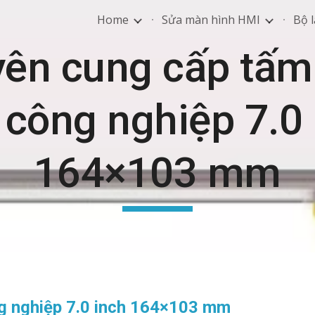
Home
Sửa màn hình HMI
Bộ l
ip to main content
Skip to navigat
ên cung cấp tấ
 công nghiệp 7.0 
164×103 mm
g nghiệp 7.0 inch 164×103 mm