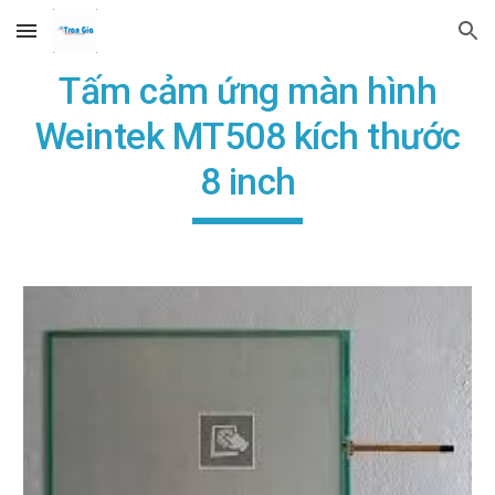
Skip to main content
Skip to navigation
Tấm cảm ứng màn hình
Weintek MT508 kích thước
8 inch