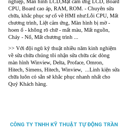
nghiệp, Màn hình LCD,Mặt cảm ứng LCD, Board
CPU, Board cao áp, RAM, ROM. - Chuyên sửa
chữa, khắc phục sự cố về HMI như:Lỗi CPU, Mất
chương trình, Liệt cảm ứng, Màn hình bị mờ -
hoen ố - không rõ chữ - mất màu, Mất nguồn,
Cháy - Nổ, Mất chương trình ...
>> Với đội ngũ kỹ thuật nhiều năm kinh nghiệm
về sửa chữa chúng tôi nhận sửa chữa các dòng
màn hình Winview, Delta, Proface, Omron,
Hitech, Simens, Hitech, Winview, ...Linh kiện sửa
chữa luôn có sẵn sẽ khắc phục nhanh nhất cho
Quý Khách hàng.
CÔNG TY TNHH KỸ THUẬT TỰ ĐỘNG TRẦN