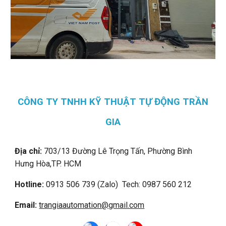
CÔNG TY TNHH KỸ THUẬT TỰ ĐỘNG TRẦN
GIA
Địa chỉ:
703/13 Đường Lê Trọng Tấn, Phường Bình
Hưng Hòa,
TP. HCM
Hotline:
0913 506 739 (Zalo) Tech: 0987 560 212
Email:
trangiaautomation@gmail.com