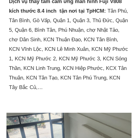
Dịch vụ thay tấm cảm ứng màn hình Fuji V808
kích thước 8.4 inch tận nơi
tại TpHCM:
Tân Phú,
Tân Bình, Gò Vấp, Quận 1, Quận 3, Thủ Đức, Quận
5, Quận 6, Bình Tân, Phú Nhuận, chợ Nhật Tảo,
chợ Dân Sinh, KCN Thuận Đạo, KCN Tân Bình,
KCN Vĩnh Lộc, KCN Lê Minh Xuân, KCN Mỹ Phước
1, KCN Mỹ Phước 2, KCN Mỹ Phước 3, KCN Sóng
Thần, KCN Linh Trung, KCN Hiệp Phước, KCX Tân
Thuận, KCN Tân Tạo, KCN Tân Phú Trung, KCN
Tây Bắc Củ,…