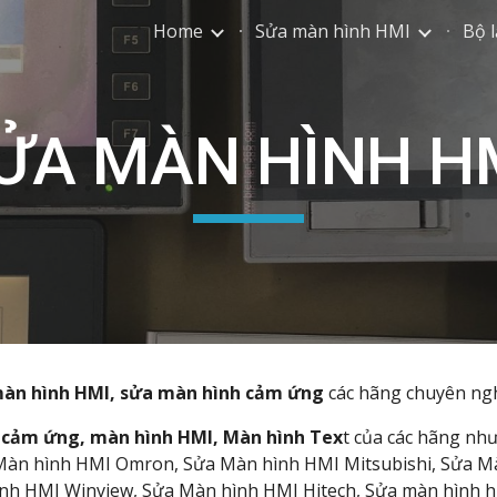
Home
Sửa màn hình HMI
Bộ l
ip to main content
Skip to navigat
ỬA MÀN HÌNH H
àn hình HMI, sửa màn hình cảm ứng
các hãng
chuyên ngh
cảm ứng, màn hình HMI, Màn hình Tex
t của các hãng nh
 Màn hình HMI Omron, Sửa Màn hình HMI Mitsubishi, Sửa M
ình HMI Winview, Sửa Màn hình HMI Hitech, Sửa màn hình 