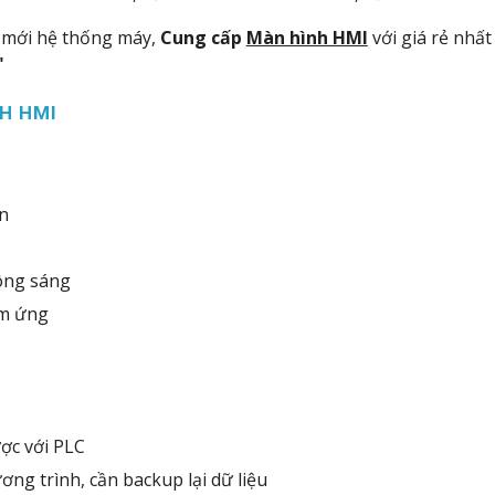
h mới hệ thống máy,
Cung cấp
Màn hình HMI
với giá rẻ nhấ
"
H HMI
n
ông sáng
ảm ứng
ợc với PLC
ơng trình, cần backup lại dữ liệu