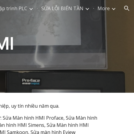
ập trình PLC
SỬA LỖI BIẾN TẦN
More
ion
MI
iệp, uy tín nhiều năm qua.
ư:
Sửa Màn hình HMI Proface, Sửa Màn hình
àn hình HMI Simens, Sửa Màn hình HMI
hMI Samkoon, Sửa màn hình Eview