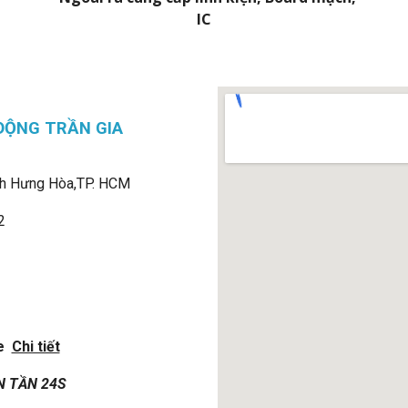
IC
ĐỘNG TRẦN GIA
h Hưng Hòa,
TP. HCM
2
e
Chi tiết
N TẦN 24S