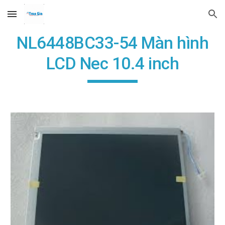
Skip to main content
Skip to navigation
NL6448BC33-54 Màn hình
LCD Nec 10.4 inch