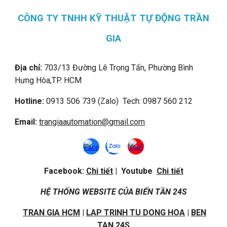
CÔNG TY TNHH KỸ THUẬT TỰ ĐỘNG TRẦN
GIA
Địa chỉ:
703/13 Đường Lê Trọng Tấn, Phường Bình
Hưng Hòa,
TP. HCM
Hotline:
0913 506 739 (Zalo) Tech: 0987 560 212
Email:
trangiaautomation@gmail.com
Facebook:
Chi tiết
| Youtube
Chi tiết
HỆ THỐNG WEBSITE CỦA BIẾN TẦN 24S
TRAN GIA HCM
|
LAP TRINH TU DONG HOA
|
BEN
TAN 24S