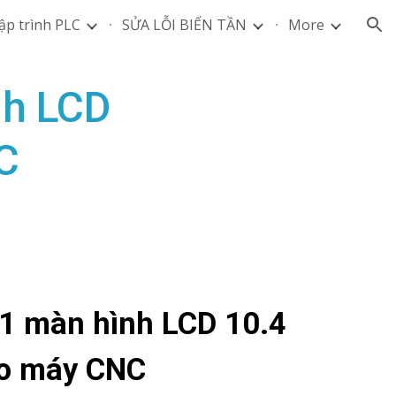
ập trình PLC
SỬA LỖI BIẾN TẦN
More
ion
h LCD
C
 màn hình LCD 10.4
ho máy CNC