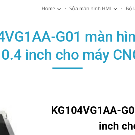
Home
Sửa màn hình HMI
Bộ l
ip to main content
Skip to navigat
4VG1AA-G01 màn hìn
10.4 inch cho máy CN
KG104VG1AA-G01
inch c