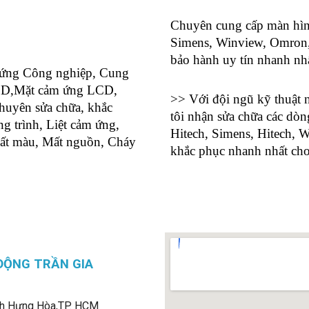
Chuyên cung cấp màn hình
Simens, Winview, Omron, 
bảo hành uy tín nhanh nh
 ứng Công nghiệp, Cung
LCD,Mặt cảm ứng LCD,
>> Với đội ngũ kỹ thuật 
uyên sửa chữa, khắc
tôi nhận sửa chữa các dò
 trình, Liệt cảm ứng,
Hitech, Simens, Hitech, W
mất màu, Mất nguồn, Cháy
khắc phục nhanh nhất ch
ĐỘNG TRẦN GIA
h Hưng Hòa,
TP. HCM